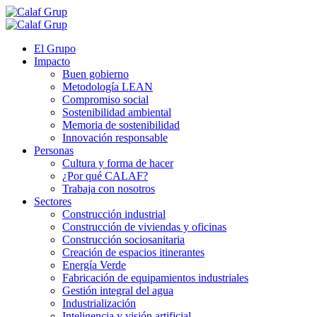
Saltar
al
contenido
El Grupo
Impacto
Buen gobierno
Metodología LEAN
Compromiso social
Sostenibilidad ambiental
Memoria de sostenibilidad
Innovación responsable
Personas
Cultura y forma de hacer
¿Por qué CALAF?
Trabaja con nosotros
Sectores
Construcción industrial
Construcción de viviendas y oficinas
Construcción sociosanitaria
Creación de espacios itinerantes
Energía Verde
Fabricación de equipamientos industriales
Gestión integral del agua
Industrialización
Inteligencia y visión artificial