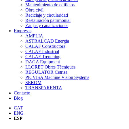
Mantenimiento de edificios
Obra civil
Reciclaje y circularidad
Restauración patrimonial
Zanjas y canalizaciones
Empresas
AMPLIA
ASTRALCAD Energia
CALAF Constructora
CALAF Industrial
CALAF Trenching
DAGA Equipment
LLORET Obres Tècniques
REGULATOR Cetrisa
PICVISA Machine Vision Systems
SEROM
TRANSPARENTA
Contacto
Blog
CAT
ENG
ESP